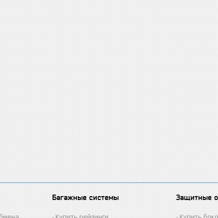
Багажные системы
Защитные 
обмена
Купить рейлинги
Купить бок