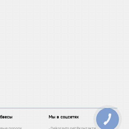
обвесы
Мы в соцсетях
КНОПКА
ЗВ'ЯЗКУ
овые пороги
Dekoravto.net Вконтакте