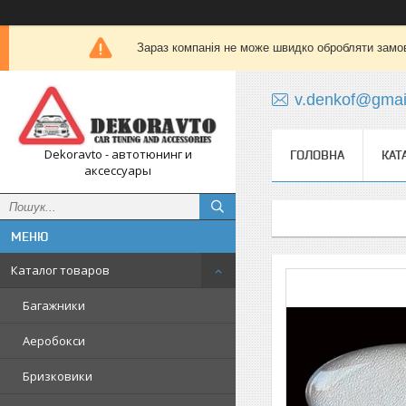
Зараз компанія не може швидко обробляти замов
v.denkof@gmai
Dekoravto - автотюнинг и
ГОЛОВНА
КАТ
аксессуары
Каталог товаров
Багажники
Аеробокси
Бризковики