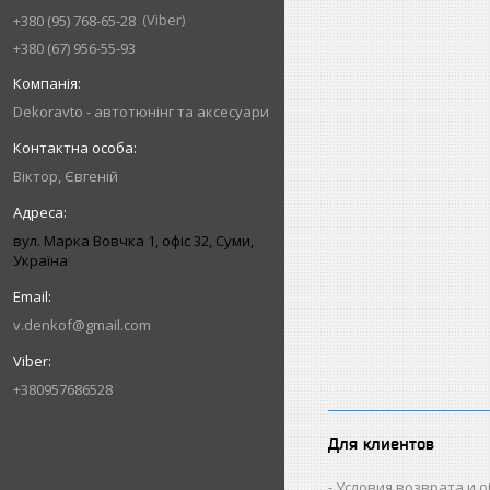
Viber
+380 (95) 768-65-28
+380 (67) 956-55-93
Dekoravto - автотюнінг та аксесуари
Віктор, Євгеній
вул. Марка Вовчка 1, офіс 32, Суми,
Україна
v.denkof@gmail.com
+380957686528
Для клиентов
Условия возврата и 