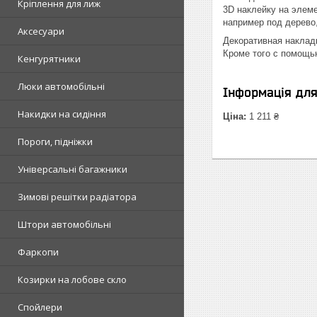
Кріплення для лиж
3D наклейку на элеме
например под дерево,
Аксесуари
Декоративная накладк
Кроме того с помощь
Кенгурятники
Люки автомобільні
Інформація дл
Накидки на сидіння
Ціна:
1 211 ₴
Пороги, підніжки
Універсальні багажники
Зимові решітки радіатора
Штори автомобільні
Фаркопи
Козирки на лобове скло
Спойлери