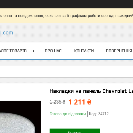
лення та повідомлення, оскільки за її графіком роботи сьогодні вихідни
l.com
АЛОГ ТОВАРІВ
ПРО НАС
КОНТАКТИ
ПОВЕРНЕННЯ 
Накладки на панель Chevrolet L
1 211 ₴
1 235 ₴
Готово до відправки
Код:
34712
Купити