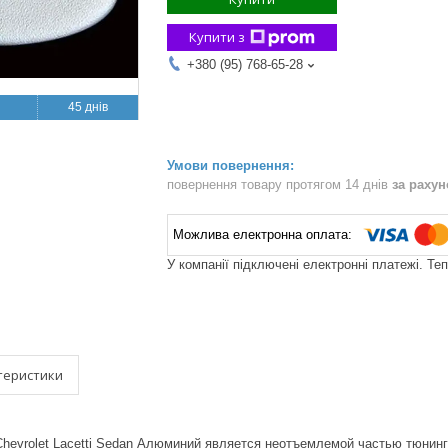
Купити з
+380 (95) 768-65-28
45 днів
повернення товару протягом 14 днів
за раху
У компанії підключені електронні платежі. Те
теристики
Chevrolet Lacetti Sedan Алюминий является неотъемлемой частью тюнин