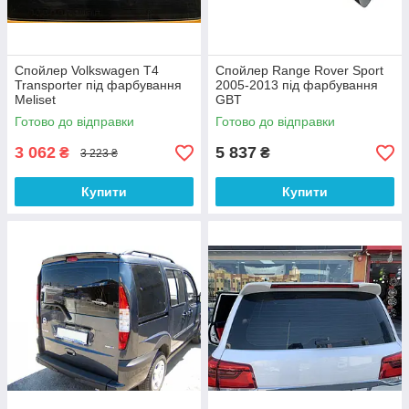
Спойлер Volkswagen T4
Спойлер Range Rover Sport
Transporter під фарбування
2005-2013 під фарбування
Meliset
GBT
Готово до відправки
Готово до відправки
3 062
5 837
₴
₴
3 223 ₴
Купити
Купити