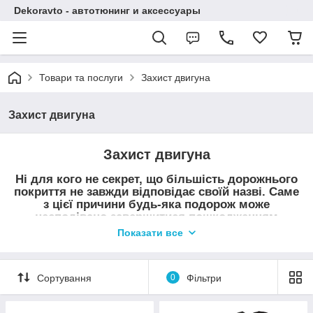
Dekoravto - автотюнинг и аксессуары
Товари та послуги
Захист двигуна
Захист двигуна
Захист двигуна
Ні для кого не секрет, що більшість дорожнього
покриття не завжди відповідає своїй назві. Саме
з цієї причини будь-яка подорож може
несподівано завершитися пошкодженням
масляного піддону картера двигуна. Саме він
Показати все
вважається найуразливішим місцем у днищі
автомобіля.
Як показує практика, найкращим рішенням є
Сортування
0
Фільтри
придбання захисту картера двигуна та КПП.
Захист двигуна є спеціальною металевою
пластиною, яка дозволяє надійно захистити