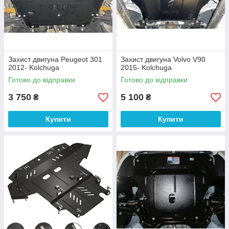
Захист двигуна Peugeot 301
Захист двигуна Volvo V90
2012- Kolchuga
2015- Kolchuga
Готово до відправки
Готово до відправки
3 750
5 100
₴
₴
Купити
Купити