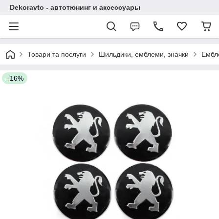
Dekoravto - автотюнинг и аксессуары
Товари та послуги
Шильдики, емблеми, значки
Ембл
–16%