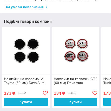
Всі умови повернення
Подібні товари компанії
Наклейки на ковпачки V1
Наклейки на ковпачки GT2
Накл
Toyota (60 мм) Davs Auto
(60 мм) Davs Auto
Tuni
173
134
173
₴
₴
190 ₴
190 ₴
Купити
Купити