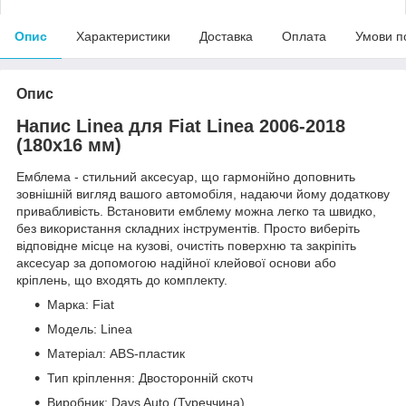
Опис
Характеристики
Доставка
Оплата
Умови п
Опис
Напис Linea для Fiat Linea 2006-2018
(180х16 мм)
Емблема - стильний аксесуар, що гармонійно доповнить
зовнішній вигляд вашого автомобіля, надаючи йому додаткову
привабливість. Встановити емблему можна легко та швидко,
без використання складних інструментів. Просто виберіть
відповідне місце на кузові, очистіть поверхню та закріпіть
аксесуар за допомогою надійної клейової основи або
кріплень, що входять до комплекту.
Марка: Fiat
Модель: Linea
Матеріал: ABS-пластик
Тип кріплення: Двосторонній скотч
Виробник: Davs Auto (Туреччина)