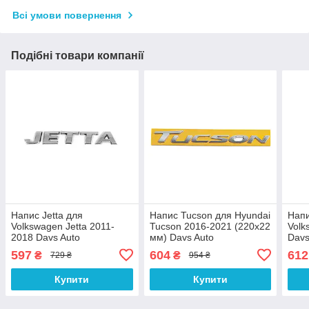
Всі умови повернення
Подібні товари компанії
Напис Jetta для
Напис Tucson для Hyundai
Напи
Volkswagen Jetta 2011-
Tucson 2016-2021 (220х22
Volk
2018 Davs Auto
мм) Davs Auto
Davs
597
604
612
₴
₴
729 ₴
954 ₴
Купити
Купити