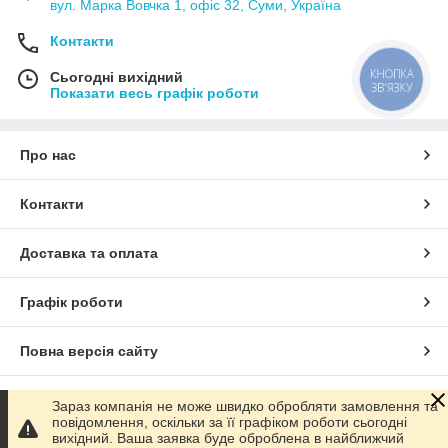
вул. Марка Вовчка 1, офіс 32, Суми, Україна
Контакти
КНОПКА
Сьогодні вихідний
ЗВ'ЯЗКУ
Показати весь графік роботи
Про нас
Контакти
Доставка та оплата
Графік роботи
Повна версія сайту
Сайт створено на маркетплейсі
Prom.ua
Зараз компанія не може швидко обробляти замовлення та
повідомлення, оскільки за її графіком роботи сьогодні
вихідний. Ваша заявка буде оброблена в найближчий