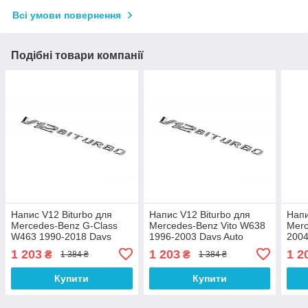
Всі умови повернення
Подібні товари компанії
Напис V12 Biturbo для
Напис V12 Biturbo для
Напи
Mercedes-Benz G-Class
Mercedes-Benz Vito W638
Merc
W463 1990-2018 Davs
1996-2003 Davs Auto
2004
Auto
1 203
1 203
1 2
₴
₴
1 384 ₴
1 384 ₴
Купити
Купити