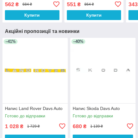
562
551
343
₴
₴
684 ₴
864 ₴
Купити
Купити
Акційні пропозиції та новинки
–41%
–40%
Напис Land Rover Davs Auto
Напис Skoda Davs Auto
Готово до відправки
Готово до відправки
1 028
680
₴
₴
1 729 ₴
1 139 ₴