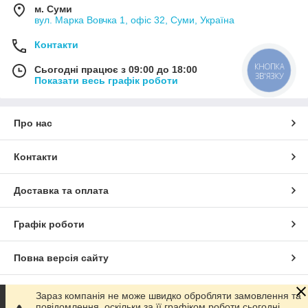
м. Суми
вул. Марка Вовчка 1, офіс 32, Суми, Україна
Контакти
КНОПКА
Сьогодні працює з 09:00 до 18:00
ЗВ'ЯЗКУ
Показати весь графік роботи
Про нас
Контакти
Доставка та оплата
Графік роботи
Повна версія сайту
Сайт створено на маркетплейсі
Prom.ua
Зараз компанія не може швидко обробляти замовлення та
повідомлення, оскільки за її графіком роботи сьогодні