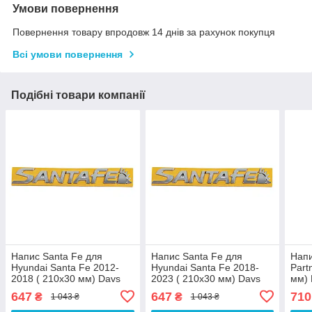
Умови повернення
Повернення товару впродовж 14 днів за рахунок покупця
Всі умови повернення
Подібні товари компанії
Напис Santa Fe для
Напис Santa Fe для
Напи
Hyundai Santa Fe 2012-
Hyundai Santa Fe 2018-
Part
2018 ( 210х30 мм) Davs
2023 ( 210х30 мм) Davs
мм) 
Auto
Auto
647
647
710
₴
₴
1 043 ₴
1 043 ₴