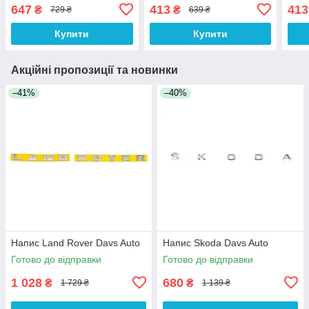
647
413
413
₴
₴
729 ₴
639 ₴
Купити
Купити
Акційні пропозиції та новинки
–41%
–40%
Напис Land Rover Davs Auto
Напис Skoda Davs Auto
Готово до відправки
Готово до відправки
1 028
680
₴
₴
1 729 ₴
1 139 ₴