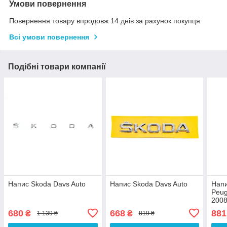
Умови повернення
Повернення товару впродовж 14 днів за рахунок покупця
Всі умови повернення
Подібні товари компанії
Напис Skoda Davs Auto
Напис Skoda Davs Auto
Напи
Peug
2008
Auto
680
668
881
₴
₴
1 139 ₴
819 ₴