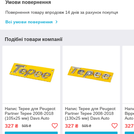
Умови повернення
Повернення товару впродовж 14 днів за рахунок покупця
Всі умови повернення
Подібні товари компанії
Напис Tepee для Peugeot
Напис Tepee для Peugeot
Напи
Partner Tepee 2008-2018
Partner Tepee 2008-2018
Bipp
(105х25 мм) Davs Auto
(130х25 мм) Davs Auto
Auto
327
327
327
₴
₴
505 ₴
505 ₴