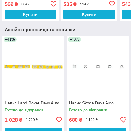
Auto
562
535
543
₴
₴
684 ₴
594 ₴
Купити
Купити
Акційні пропозиції та новинки
–41%
–40%
Напис Land Rover Davs Auto
Напис Skoda Davs Auto
Готово до відправки
Готово до відправки
1 028
680
₴
₴
1 729 ₴
1 139 ₴