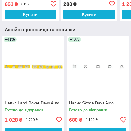
661
280
1 2
₴
₴
819 ₴
Купити
Купити
Акційні пропозиції та новинки
–41%
–40%
Напис Land Rover Davs Auto
Напис Skoda Davs Auto
Готово до відправки
Готово до відправки
1 028
680
₴
₴
1 729 ₴
1 139 ₴