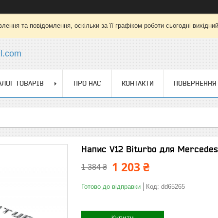
лення та повідомлення, оскільки за її графіком роботи сьогодні вихідни
l.com
АЛОГ ТОВАРІВ
ПРО НАС
КОНТАКТИ
ПОВЕРНЕННЯ 
Напис V12 Biturbo для Mercedes
1 203 ₴
1 384 ₴
Готово до відправки
Код:
dd65265
Купити