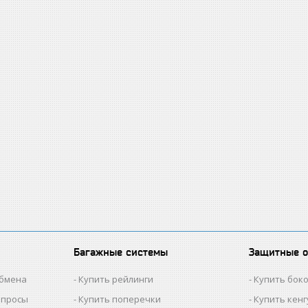
Багажные системы
Защитные 
обмена
Купить рейлинги
Купить бок
опросы
Купить поперечки
Купить кен