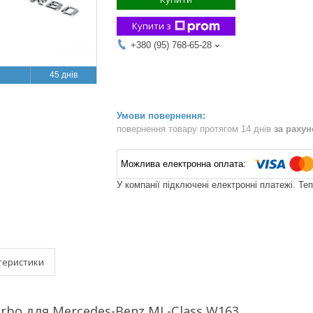
Купити з
+380 (95) 768-65-28
45 днів
повернення товару протягом 14 днів
за раху
У компанії підключені електронні платежі. Те
теристики
urbo для Mercedes-Benz ML-Class W163