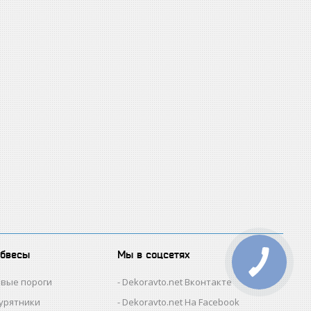
обвесы
Мы в соцсетях
овые пороги
Dekoravto.net Вконтакте
гурятники
Dekoravto.net На Facebook