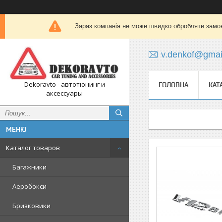
Зараз компанія не може швидко обробляти замов
v.denkof@gmai
Dekoravto - автотюнинг и
ГОЛОВНА
КАТ
аксессуары
Каталог товаров
Багажники
Аеробокси
Бризковики