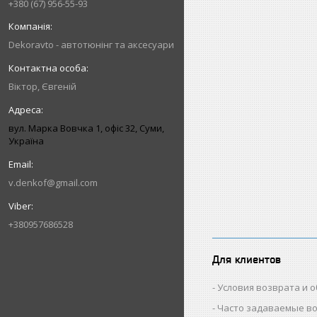
+380 (67) 956-55-93
Dekoravto - автотюнінг та аксесуари
Віктор, Євгеній
вул. Марка Вовчка 1, офіс 32, Суми,
Україна
v.denkof@gmail.com
+380957686528
Для клиентов
Условия возврата и 
Часто задаваемые в