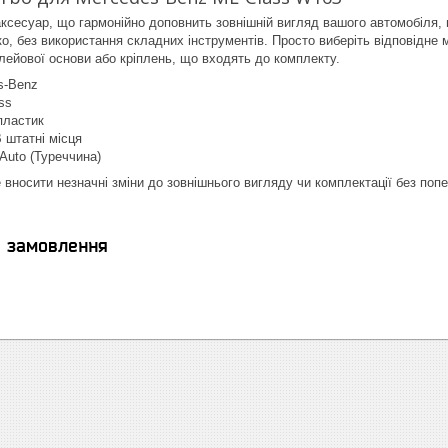
ксесуар, що гармонійно доповнить зовнішній вигляд вашого автомобіля
, без використання складних інструментів. Просто виберіть відповідне мі
лейової основи або кріплень, що входять до комплекту.
s-Benz
ss
пластик
В штатні місця
Auto (Туреччина)
 вносити незначні зміни до зовнішнього вигляду чи комплектації без поп
я замовлення