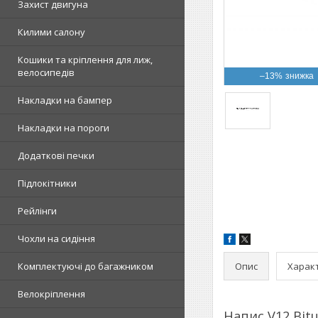
Захист двигуна
Килими салону
Кошики та кріплення для лиж,
велосипедів
–13%
Накладки на бампер
Накладки на пороги
Додаткові печки
Підлокітники
Рейлінги
Чохли на сидіння
Опис
Харак
Комплектуючі до багажником
Велокріплення
Напис V12 Bit