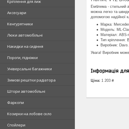
Кріплення для лиж
Емблема - стильний а
можна легко та швидко
Аксесуари
допомогою надійної к
Кенгурятники
Марка: Mercede
Модель: ML-Cla
Люки автомобільні
Матеріал: ABS-
Тип кріплення: 
Виробник: Davs 
Накидки на сидіння
Увага! Виробник може
Пороги, підніжки
Універсальні багажники
Інформація дл
Зимові решітки радіатора
Ціна:
1 203 ₴
Штори автомобільні
Фаркопи
Козирки на лобове скло
Спойлери