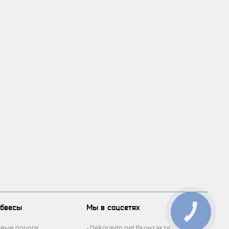
обвесы
Мы в соцсетях
КНОПКА
ЗВ'ЯЗКУ
овые пороги
Dekoravto.net Вконтакте