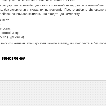
ксесуар, що гармонійно доповнить зовнішній вигляд вашого автомобіля
, без використання складних інструментів. Просто виберіть відповідне мі
лейової основи або кріплень, що входять до комплекту.
s-Benz
s
пластик
В штатні місця
Auto (Туреччина)
 вносити незначні зміни до зовнішнього вигляду чи комплектації без поп
я замовлення