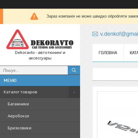
Зараз компанія не може швидко обробляти замов
v.denkof@gmai
Dekoravto - автотюнинг и
ГОЛОВНА
КАТ
аксессуары
Каталог товаров
Багажники
Аеробокси
Бризковики