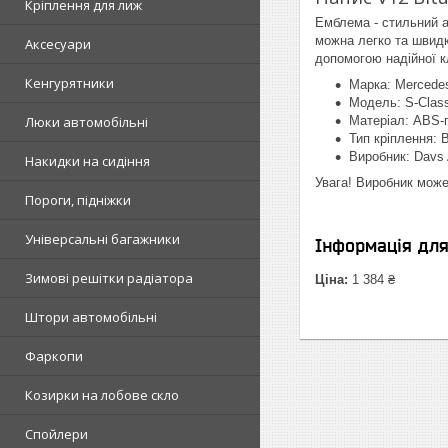
Кріплення для лиж
Емблема - стильний а
можна легко та швидко
Аксесуари
допомогою надійної к
Кенгурятники
Марка: Mercede
Модель: S-Clas
Люки автомобільні
Матеріал: ABS-
Тип кріплення: 
Виробник: Davs 
Накидки на сидіння
Увага! Виробник може
Пороги, підніжки
Універсальні багажники
Інформація дл
Зимові решітки радіатора
Ціна:
1 384 ₴
Штори автомобільні
Фаркопи
Козирки на лобове скло
Спойлери