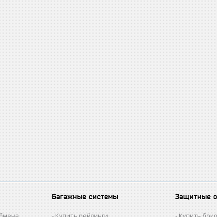
Багажные системы
Защитные 
обмена
Купить рейлинги
Купить бок