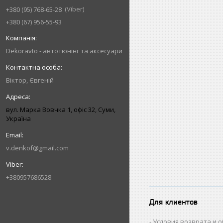
Viber
+380 (95) 768-65-28
+380 (67) 956-55-93
Dekoravto - автотюнінг та аксесуари
Віктор, Євгеній
вул. Марка Вовчка 1, офіс 32, Суми,
Україна
v.denkof@gmail.com
+380957686528
Для клиентов
Условия возврата и 