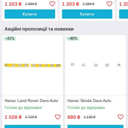
Auto
Auto
1 203
1 203
1 2
₴
₴
1 384 ₴
1 384 ₴
Купити
Купити
Акційні пропозиції та новинки
–41%
–40%
Напис Land Rover Davs Auto
Напис Skoda Davs Auto
Готово до відправки
Готово до відправки
1 028
680
₴
₴
1 729 ₴
1 139 ₴