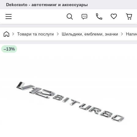
Dekoravto - автотюнинг и аксессуары
Товари та послуги
Шильдики, емблеми, значки
Напи
–13%