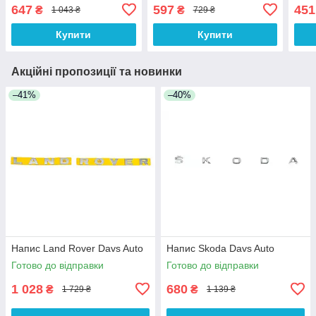
Auto
647
597
451
₴
₴
1 043 ₴
729 ₴
Купити
Купити
Акційні пропозиції та новинки
–41%
–40%
Напис Land Rover Davs Auto
Напис Skoda Davs Auto
Готово до відправки
Готово до відправки
1 028
680
₴
₴
1 729 ₴
1 139 ₴