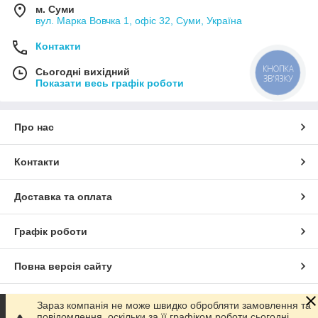
м. Суми
вул. Марка Вовчка 1, офіс 32, Суми, Україна
Контакти
КНОПКА
Сьогодні вихідний
ЗВ'ЯЗКУ
Показати весь графік роботи
Про нас
Контакти
Доставка та оплата
Графік роботи
Повна версія сайту
Сайт створено на маркетплейсі
Prom.ua
Зараз компанія не може швидко обробляти замовлення та
повідомлення, оскільки за її графіком роботи сьогодні