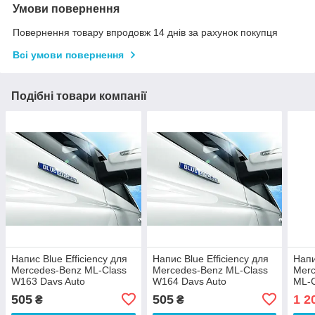
Умови повернення
Повернення товару впродовж 14 днів за рахунок покупця
Всі умови повернення
Подібні товари компанії
Напис Blue Efficiency для
Напис Blue Efficiency для
Напи
Mercedes-Benz ML-Class
Mercedes-Benz ML-Class
Merc
W163 Davs Auto
W164 Davs Auto
ML-C
505
505
1 2
₴
₴