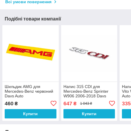
Всі умови повернення
Подібні товари компанії
Шильдик AMG для
Напис 315 CDI для
Напи
Mercedes-Benz червоний
Mercedes-Benz Sprinter
Vito
Davs Auto
W906 2006-2018 Davs
Auto
Auto
460
647
335
₴
₴
1 043 ₴
Купити
Купити