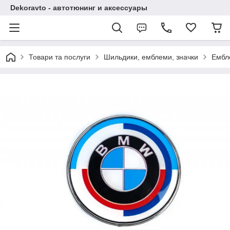
Dekoravto - автотюнинг и аксессуары
Товари та послуги
Шильдики, емблеми, значки
Ембл