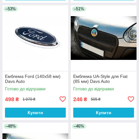
–53%
–51%
Емблема Ford (140х58 мм)
Емблема UA-Style для Fiat
Davs Auto
(85 мм) Davs Auto
Готово до відправки
Готово до відправки
498
246
₴
₴
1 070 ₴
505 ₴
Купити
Купити
–48%
–46%