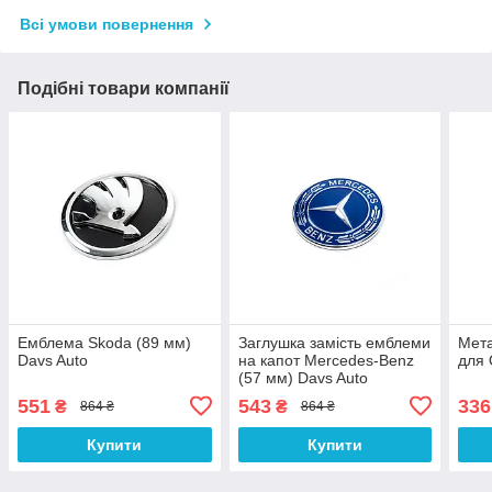
Всі умови повернення
Подібні товари компанії
Емблема Skoda (89 мм)
Заглушка замість емблеми
Мет
Davs Auto
на капот Mercedes-Benz
для 
(57 мм) Davs Auto
551
543
336
₴
₴
864 ₴
864 ₴
Купити
Купити