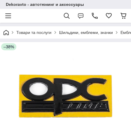
Dekoravto - автотюнинг и аксессуары
Товари та послуги
Шильдики, емблеми, значки
Ембл
–38%