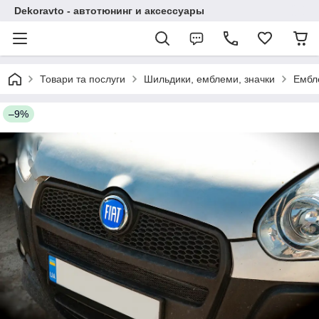
Dekoravto - автотюнинг и аксессуары
Товари та послуги
Шильдики, емблеми, значки
Ембл
–9%