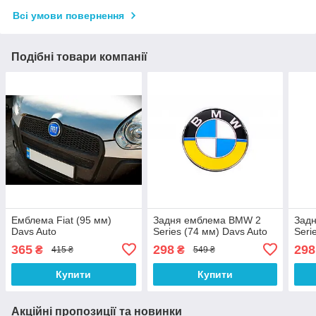
Всі умови повернення
Подібні товари компанії
Емблема Fiat (95 мм)
Задня емблема BMW 2
Зад
Davs Auto
Series (74 мм) Davs Auto
Seri
365
298
298
₴
₴
415 ₴
549 ₴
Купити
Купити
Акційні пропозиції та новинки