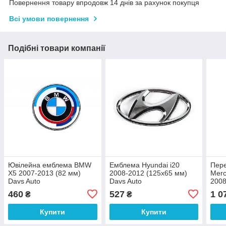
Повернення товару впродовж 14 днів за рахунок покупця
Всі умови повернення
Подібні товари компанії
Ювілейна емблема BMW
Емблема Hyundai i20
Пер
X5 2007-2013 (82 мм)
2008-2012 (125х65 мм)
Merc
Davs Auto
Davs Auto
2008
460
527
1 0
₴
₴
Купити
Купити