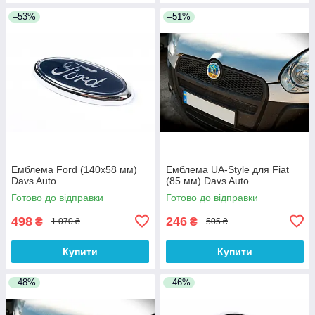
–53%
–51%
Емблема Ford (140х58 мм)
Емблема UA-Style для Fiat
Davs Auto
(85 мм) Davs Auto
Готово до відправки
Готово до відправки
498
246
₴
₴
1 070 ₴
505 ₴
Купити
Купити
–48%
–46%