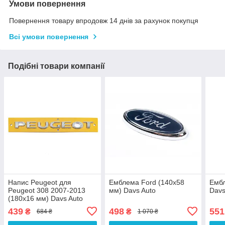
Умови повернення
Повернення товару впродовж 14 днів за рахунок покупця
Всі умови повернення
Подібні товари компанії
Напис Peugeot для
Емблема Ford (140х58
Ембл
Peugeot 308 2007-2013
мм) Davs Auto
Davs
(180х16 мм) Davs Auto
439
498
551
₴
₴
684 ₴
1 070 ₴