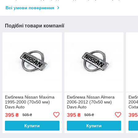
Всі умови повернення
Подібні товари компанії
Емблема Nissan Maxima
Емблема Nissan Almera
Ембл
1995-2000 (70х50 мм)
2006-2012 (70х50 мм)
2004
Davs Auto
Davs Auto
Cixta
395
395
395
₴
₴
505 ₴
505 ₴
Купити
Купити