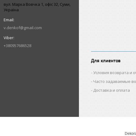
вул. Марка Вовчка 1, офіс 32, Суми,
Україна
v.denkof@gmail.com
+380957686528
Для клиентов
Условия возврата и 
Часто задаваемые в
Доставка и оплата