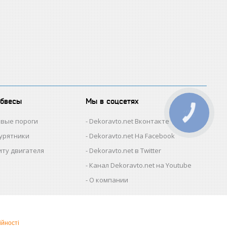
обвесы
Мы в соцсетях
КНОПКА
ЗВ'ЯЗКУ
овые пороги
Dekoravto.net Вконтакте
гурятники
Dekoravto.net На Facebook
иту двигателя
Dekoravto.net в Twitter
Канал Dekoravto.net на Youtube
О компании
ійності