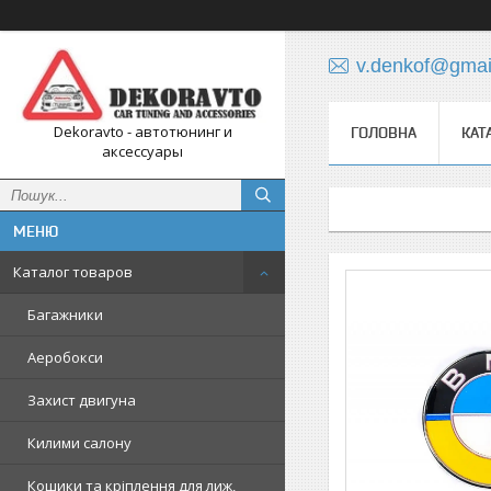
v.denkof@gmai
Dekoravto - автотюнинг и
ГОЛОВНА
КАТ
аксессуары
Каталог товаров
Багажники
Аеробокси
Захист двигуна
Килими салону
Кошики та кріплення для лиж,