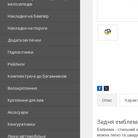
велосипедів
Накладки на бампер
Накладки на пороги
Додаткові печки
Підлокітники
Рейлінги
Комплектуючі до багажником
Велокріплення
Опис
Харак
Кріплення для лиж
Аксесуари
Задня емблема
Кенгурятники
Емблема - стильний а
можна легко та швидко
Люки автомобільні