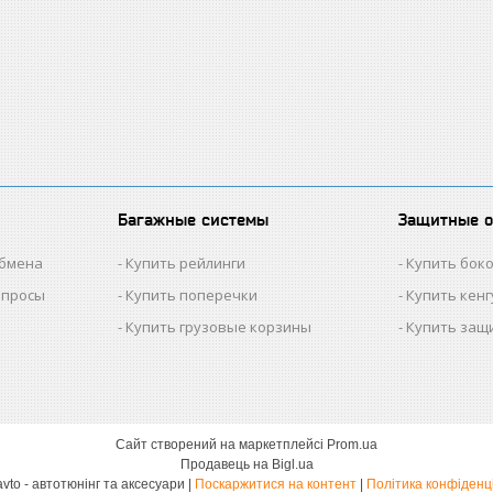
Багажные системы
Защитные 
обмена
Купить рейлинги
Купить бок
опросы
Купить поперечки
Купить кен
Купить грузовые корзины
Купить защ
Сайт створений на маркетплейсі
Prom.ua
Продавець на Bigl.ua
Dekoravto - автотюнінг та аксесуари |
Поскаржитися на контент
|
Політика конфіденц