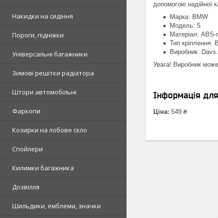
допомогою надійної к
Накидки на сидіння
Марка: BMW
Модель: 5
Пороги, підніжки
Матеріал: ABS-
Тип кріплення: 
Виробник: Davs 
Універсальні багажники
Увага! Виробник може
Зимові решітки радіатора
Штори автомобільні
Інформація дл
Фаркопи
Ціна:
549 ₴
Козирки на лобове скло
Спойлери
Килимки багажника
Дозвілля
Шильдики, емблеми, значки