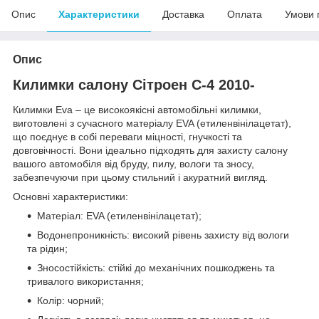
Опис
Характеристики
Доставка
Оплата
Умови 
Опис
Килимки салону Сітроен C-4 2010-
Килимки Eva – це високоякісні автомобільні килимки,
виготовлені з сучасного матеріалу EVA (етиленвінілацетат),
що поєднує в собі переваги міцності, гнучкості та
довговічності. Вони ідеально підходять для захисту салону
вашого автомобіля від бруду, пилу, вологи та зносу,
забезпечуючи при цьому стильний і акуратний вигляд.
Основні характеристики:
Матеріал: EVA (етиленвінілацетат);
Водонепроникність: високий рівень захисту від вологи
та рідин;
Зносостійкість: стійкі до механічних пошкоджень та
тривалого використання;
Колір: чорний;