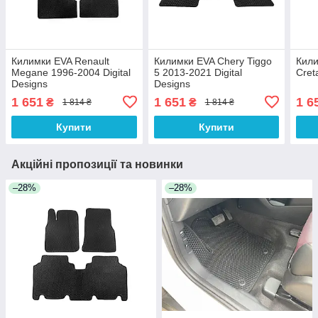
Килимки EVA Renault
Килимки EVA Chery Tiggo
Кили
Megane 1996-2004 Digital
5 2013-2021 Digital
Cret
Designs
Designs
1 651
1 651
1 6
₴
₴
1 814 ₴
1 814 ₴
Купити
Купити
Акційні пропозиції та новинки
–28%
–28%