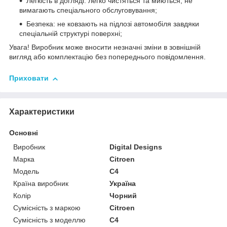
Легкість в догляді: легко чистяться та миються, не
вимагають спеціального обслуговування;
Безпека: не ковзають на підлозі автомобіля завдяки
спеціальній структурі поверхні;
Увага! Виробник може вносити незначні зміни в зовнішній
вигляд або комплектацію без попереднього повідомлення.
Приховати
Характеристики
Основні
Виробник
Digital Designs
Марка
Citroen
Модель
C4
Країна виробник
Україна
Колір
Чорний
Сумісність з маркою
Citroen
Сумісність з моделлю
C4