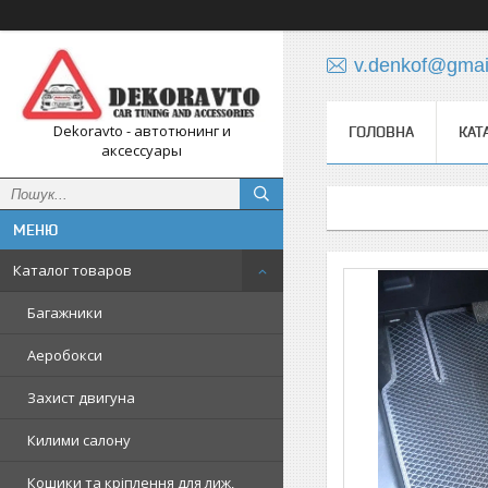
v.denkof@gmai
Dekoravto - автотюнинг и
ГОЛОВНА
КАТ
аксессуары
Каталог товаров
Багажники
Аеробокси
Захист двигуна
Килими салону
Кошики та кріплення для лиж,