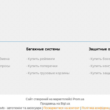
Багажные системы
Защитные 
обмена
Купить рейлинги
Купить бок
опросы
Купить поперечки
Купить кен
Купить грузовые корзины
Купить защ
Сайт створений на маркетплейсі
Prom.ua
Продавець на Bigl.ua
Dekoravto - автотюнінг та аксесуари |
Поскаржитися на контент
|
Політика конфіденц