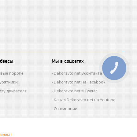
обвесы
Мы в соцсетях
КНОПКА
ЗВ'ЯЗКУ
овые пороги
Dekoravto.net Вконтакте
гурятники
Dekoravto.net На Facebook
иту двигателя
Dekoravto.net в Twitter
Канал Dekoravto.net на Youtube
О компании
ійності