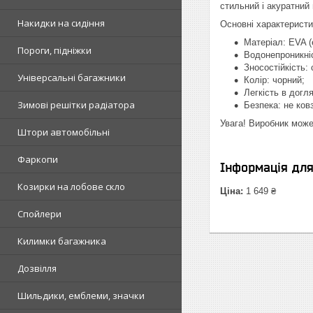
стильний і акуратний
Накидки на сидіння
Основні характеристи
Матеріал: EVA (
Пороги, підніжки
Водонепроникніс
Зносостійкість:
Універсальні багажники
Колір: чорний;
Легкість в догл
Зимові решітки радіатора
Безпека: не ков
Увага! Виробник може
Штори автомобільні
Фаркопи
Інформація дл
Козирки на лобове скло
Ціна:
1 649 ₴
Спойлери
Килимки багажника
Дозвілля
Шильдики, емблеми, значки