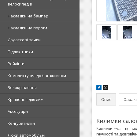
велосипедів
Накладки на бампер
Накладки на пороги
Додаткові печки
Підлокітники
Рейлінги
Комплектуючі до багажником
Велокріплення
Опис
Харак
Кріплення для лиж
Аксесуари
Килимки салон
Кенгурятники
Килимки Eva – це висо
гнучкості та довгові
Люки автомобільні