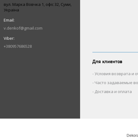
вул. Марка Вовчка 1, офіс 32, Суми,
Україна
v.denkof@gmail.com
+380957686528
Для клиентов
Условия возврата и 
Часто задаваемые в
Доставка и оплата