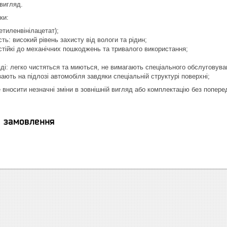
 вигляд.
ки:
етиленвінілацетат);
ть: високий рівень захисту від вологи та рідин;
 стійкі до механічних пошкоджень та тривалого використання;
яді: легко чистяться та миються, не вимагають спеціального обслуговува
зають на підлозі автомобіля завдяки спеціальній структурі поверхні;
 вносити незначні зміни в зовнішній вигляд або комплектацію без попере
я замовлення