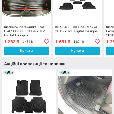
Килимок багажника EVA
Килимки EVA Opel Mokka
Кили
Fiat 500/500L 2004-2012
2012-2021 Digital Designs
Lexu
Digital Designs
2018
1 262
1 651
1 3
₴
₴
1 484 ₴
1 814 ₴
Купити
Купити
Акційні пропозиції та новинки
–28%
–28%