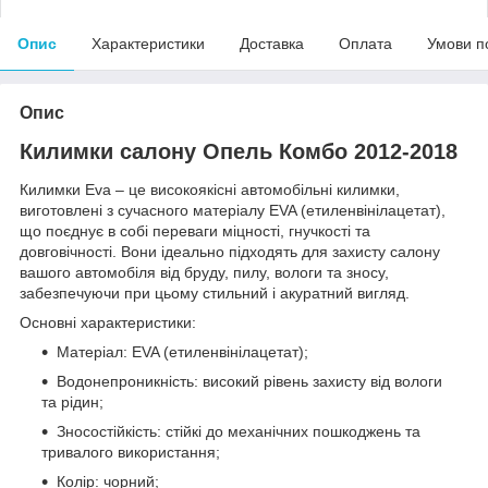
Опис
Характеристики
Доставка
Оплата
Умови п
Опис
Килимки салону Опель Комбо 2012-2018
Килимки Eva – це високоякісні автомобільні килимки,
виготовлені з сучасного матеріалу EVA (етиленвінілацетат),
що поєднує в собі переваги міцності, гнучкості та
довговічності. Вони ідеально підходять для захисту салону
вашого автомобіля від бруду, пилу, вологи та зносу,
забезпечуючи при цьому стильний і акуратний вигляд.
Основні характеристики:
Матеріал: EVA (етиленвінілацетат);
Водонепроникність: високий рівень захисту від вологи
та рідин;
Зносостійкість: стійкі до механічних пошкоджень та
тривалого використання;
Колір: чорний;