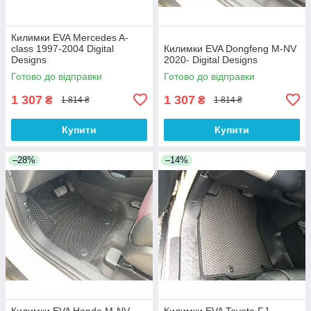
Килимки EVA Mercedes A-
сlass 1997-2004 Digital
Килимки EVA Dongfeng M-NV
Designs
2020- Digital Designs
Готово до відправки
Готово до відправки
1 307
1 307
₴
₴
1 814 ₴
1 814 ₴
Купити
Купити
–28%
–14%
Килимки EVA Honda M-NV
Килимки EVA Toyota FJ