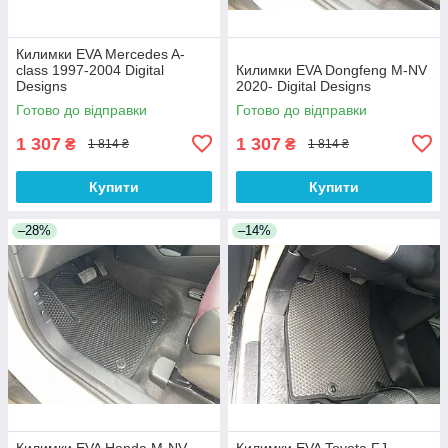
Килимки EVA Mercedes A-
сlass 1997-2004 Digital
Килимки EVA Dongfeng M-NV
Designs
2020- Digital Designs
Готово до відправки
Готово до відправки
1 307
1 307
₴
₴
1 814 ₴
1 814 ₴
Купити
Купити
–28%
–14%
Килимки EVA Honda M-NV
Килимки EVA Toyota FJ