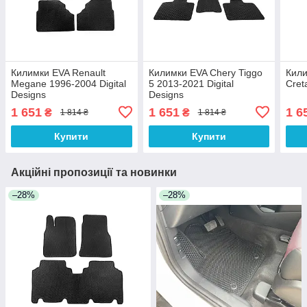
Килимки EVA Renault
Килимки EVA Chery Tiggo
Кили
Megane 1996-2004 Digital
5 2013-2021 Digital
Cret
Designs
Designs
1 651
1 651
1 6
₴
₴
1 814 ₴
1 814 ₴
Купити
Купити
Акційні пропозиції та новинки
–28%
–28%