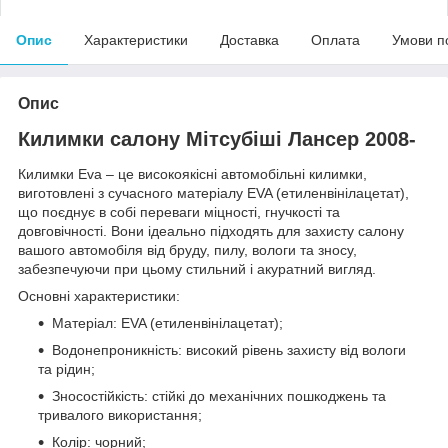
Опис
Характеристики
Доставка
Оплата
Умови п
Опис
Килимки салону Мітсубіші Лансер 2008-
Килимки Eva – це високоякісні автомобільні килимки,
виготовлені з сучасного матеріалу EVA (етиленвінілацетат),
що поєднує в собі переваги міцності, гнучкості та
довговічності. Вони ідеально підходять для захисту салону
вашого автомобіля від бруду, пилу, вологи та зносу,
забезпечуючи при цьому стильний і акуратний вигляд.
Основні характеристики:
Матеріал: EVA (етиленвінілацетат);
Водонепроникність: високий рівень захисту від вологи
та рідин;
Зносостійкість: стійкі до механічних пошкоджень та
тривалого використання;
Колір: чорний;