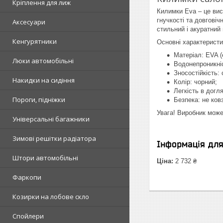
Кріплення для лиж
Килимки Eva – це висо
гнучкості та довгові
Аксесуари
стильний і акуратний
Кенгурятники
Основні характеристи
Матеріал: EVA (
Люки автомобільні
Водонепроникніс
Зносостійкість:
Накидки на сидіння
Колір: чорний;
Легкість в догл
Пороги, підніжки
Безпека: не ков
Увага! Виробник може
Універсальні багажники
Зимові решітки радіатора
Інформація дл
Штори автомобільні
Ціна:
2 732 ₴
Фаркопи
Козирки на лобове скло
Спойлери