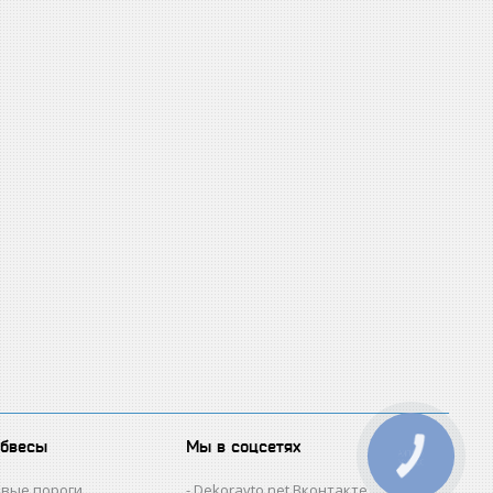
обвесы
Мы в соцсетях
овые пороги
Dekoravto.net Вконтакте