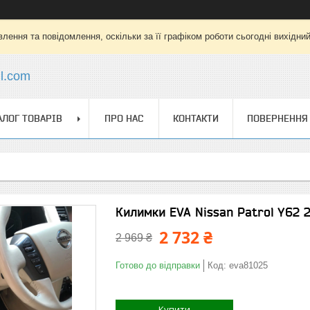
лення та повідомлення, оскільки за її графіком роботи сьогодні вихідни
l.com
АЛОГ ТОВАРІВ
ПРО НАС
КОНТАКТИ
ПОВЕРНЕННЯ 
Килимки EVA Nissan Patrol Y62 2
2 732 ₴
2 969 ₴
Готово до відправки
Код:
eva81025
Купити