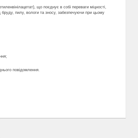
тиленвінілацетат), що поєднує в собі переваги міцності,
д бруду, пилу, вологи та зносу, забезпечуючи при цьому
ння;
днього повідомлення.