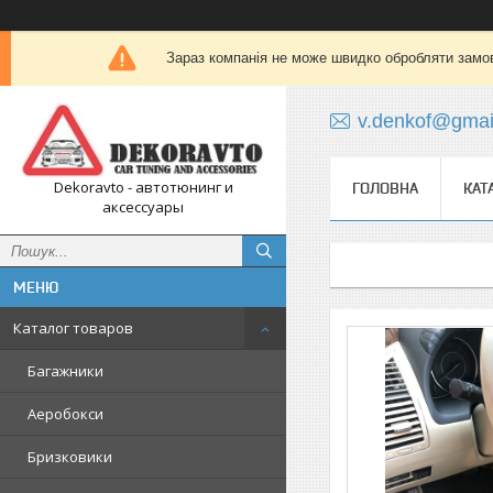
Зараз компанія не може швидко обробляти замов
v.denkof@gmai
Dekoravto - автотюнинг и
ГОЛОВНА
КАТ
аксессуары
Каталог товаров
Багажники
Аеробокси
Бризковики