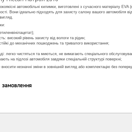
коякісні автомобільні килимки, виготовлені з сучасного матеріалу EVA (е
чності. Вони ідеально підходять для захисту салону вашого автомобіля ві
 вигляд.
ки:
етиленвінілацетат);
ть: високий рівень захисту від вологи та рідин;
 стійкі до механічних пошкоджень та тривалого використання;
яді: легко чистяться та миються, не вимагають спеціального обслуговува
зають на підлозі автомобіля завдяки спеціальній структурі поверхні;
 вносити незначні зміни в зовнішній вигляд або комплектацію без попере
я замовлення