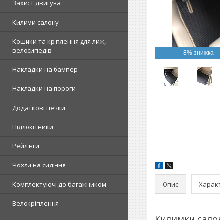
Захист двигуна
Килими салону
Кошики та кріплення для лиж,
велосипедів
–8%
Накладки на бампер
Накладки на пороги
Додаткові печки
Підлокітники
Рейлінги
Чохли на сидіння
Опис
Харак
Комплектуючі до багажником
Велокріплення
Килимки салон