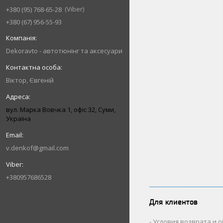
Viber
+380 (95) 768-65-28
+380 (67) 956-55-93
Dekoravto - автотюнінг та аксесуари
Віктор, Євгеній
вул. Марка Вовчка 1, офіс 32, Суми,
Україна
v.denkof@gmail.com
+380957686528
Для клиентов
Условия возврата и 