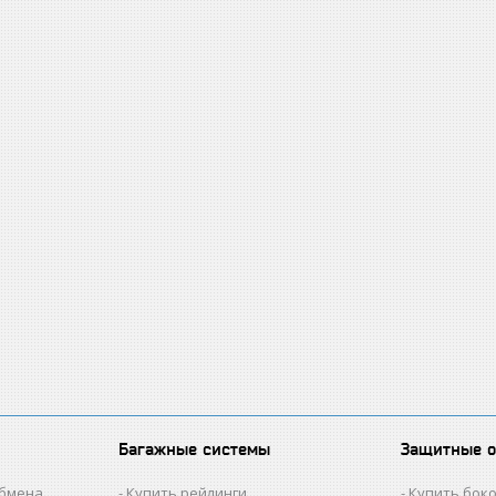
Багажные системы
Защитные 
обмена
Купить рейлинги
Купить бок