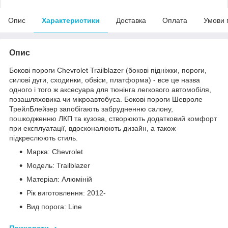
Опис
Характеристики
Доставка
Оплата
Умови 
Опис
Бокові пороги Chevrolet Trailblazer (бокові підніжки, пороги,
силові дуги, сходинки, обвіси, платформа) - все це назва
одного і того ж аксесуара для тюнінга легкового автомобіля,
позашляховика чи мікроавтобуса. Бокові пороги Шевроле
ТрейлБлейзер запобігають забрудненню салону,
пошкодженню ЛКП та кузова, створюють додатковий комфорт
при експлуатації, вдосконалюють дизайн, а також
підкреслюють стиль.
Марка: Chevrolet
Модель: Trailblazer
Матеріал: Алюміній
Рік виготовлення: 2012-
Вид порога: Line
Приховати