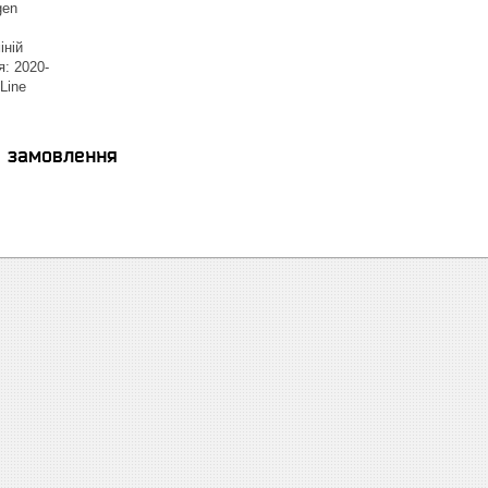
gen
іній
я: 2020-
Line
я замовлення