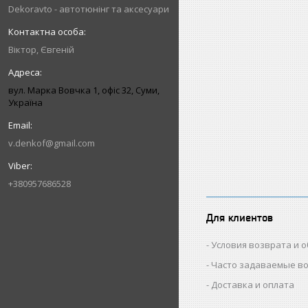
Dekoravto - автотюнінг та аксесуари
Віктор, Євгеній
вул. Марка Вовчка 1, офіс 32, Суми,
Україна
v.denkof@gmail.com
+380957686528
Для клиентов
Условия возврата и 
Часто задаваемые в
Доставка и оплата