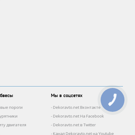
обвесы
Мы в соцсетях
овые пороги
Dekoravto.net Вконтакте
гурятники
Dekoravto.net На Facebook
иту двигателя
Dekoravto.net в Twitter
Канал Dekoravto.net на Youtube