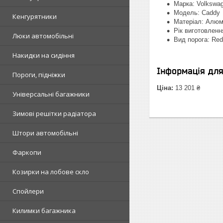
Марка: Volkswa
Модель: Caddy
Кенгурятники
Матеріал: Алюм
Рік виготовленн
Люки автомобільні
Вид порога: Red
Накидки на сидіння
Інформація дл
Пороги, підніжки
Ціна:
13 201 ₴
Універсальні багажники
Зимові решітки радіатора
Штори автомобільні
Фаркопи
Козирки на лобове скло
Спойлери
Килимки багажника