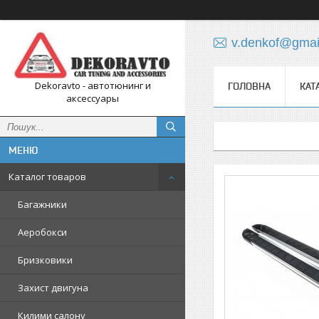
v.denkof@gmai
Dekoravto - автотюнинг и
ГОЛОВНА
КАТ
аксессуары
Каталог товаров
Багажники
Аеробокси
Бризковики
Захист двигуна
Килими салону