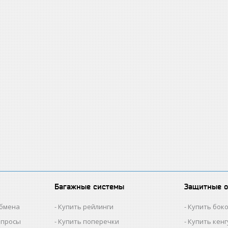
Багажные системы
Защитные 
обмена
Купить рейлинги
Купить бок
опросы
Купить поперечки
Купить кен