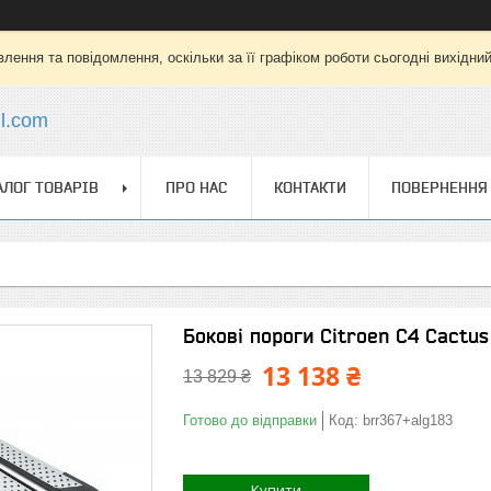
лення та повідомлення, оскільки за її графіком роботи сьогодні вихідни
l.com
АЛОГ ТОВАРІВ
ПРО НАС
КОНТАКТИ
ПОВЕРНЕННЯ 
Бокові пороги Citroen C4 Cactus
13 138 ₴
13 829 ₴
Готово до відправки
Код:
brr367+alg183
Купити