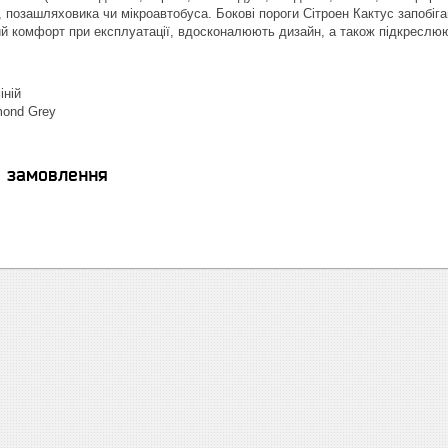
, позашляховика чи мікроавтобуса. Бокові пороги Сітроен Кактус запоб
й комфорт при експлуатації, вдосконалюють дизайн, а також підкреслюю
іній
mond Grey
я замовлення