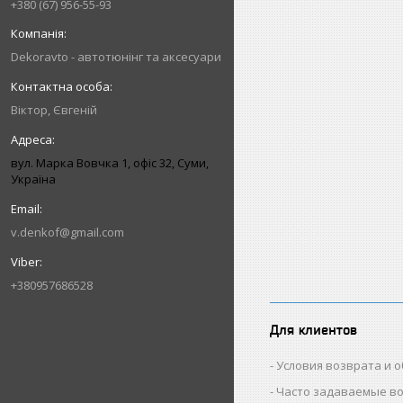
+380 (67) 956-55-93
Dekoravto - автотюнінг та аксесуари
Віктор, Євгеній
вул. Марка Вовчка 1, офіс 32, Суми,
Україна
v.denkof@gmail.com
+380957686528
Для клиентов
Условия возврата и 
Часто задаваемые в