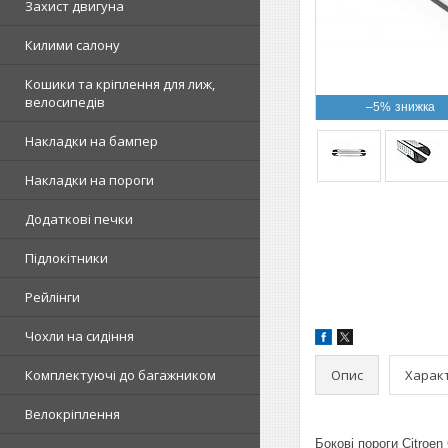
Захист двигуна
Килими салону
Кошики та кріплення для лиж,
велосипедів
–5%
Накладки на бампер
Накладки на пороги
Додаткові печки
Підлокітники
Рейлінги
Чохли на сидіння
Опис
Харак
Комплектуючі до багажником
Велокріплення
Бокові пороги Citroen