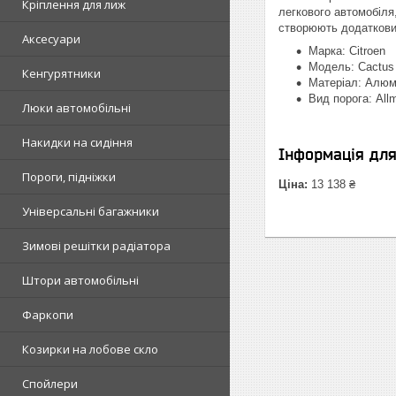
Кріплення для лиж
легкового автомобіля
створюють додаткови
Аксесуари
Марка: Citroen
Модель: Cactus
Кенгурятники
Матеріал: Алюм
Вид порога: All
Люки автомобільні
Накидки на сидіння
Інформація дл
Пороги, підніжки
Ціна:
13 138 ₴
Універсальні багажники
Зимові решітки радіатора
Штори автомобільні
Фаркопи
Козирки на лобове скло
Спойлери