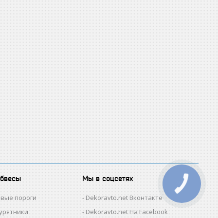
обвесы
Мы в соцсетях
овые пороги
Dekoravto.net Вконтакте
гурятники
Dekoravto.net На Facebook