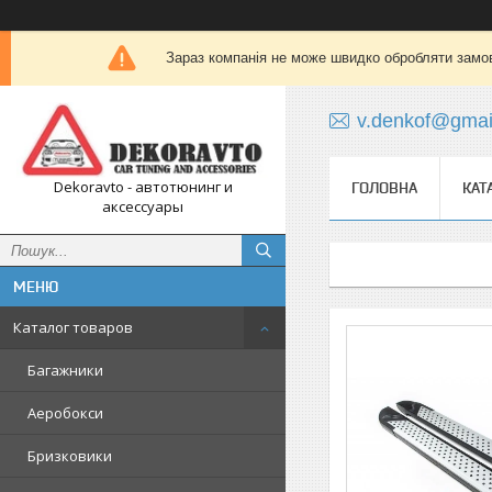
Зараз компанія не може швидко обробляти замов
v.denkof@gmai
Dekoravto - автотюнинг и
ГОЛОВНА
КАТ
аксессуары
Каталог товаров
Багажники
Аеробокси
Бризковики