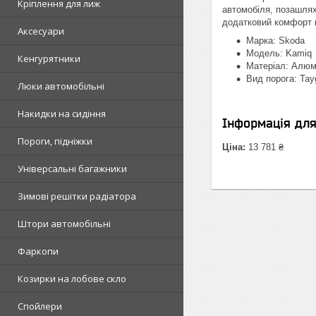
Кріплення для лиж
автомобіля, позашля
додатковий комфорт п
Аксесуари
Марка: Skoda
Модель: Kamiq
Кенгурятники
Матеріал: Алюм
Вид порога: Tay
Люки автомобільні
Накидки на сидіння
Інформація дл
Пороги, підніжки
Ціна:
13 781 ₴
Універсальні багажники
Зимові решітки радіатора
Штори автомобільні
Фаркопи
Козирки на лобове скло
Спойлери