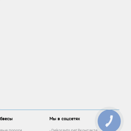
обвесы
Мы в соцсетях
КНОПКА
ЗВ'ЯЗКУ
овые пороги
Dekoravto.net Вконтакте