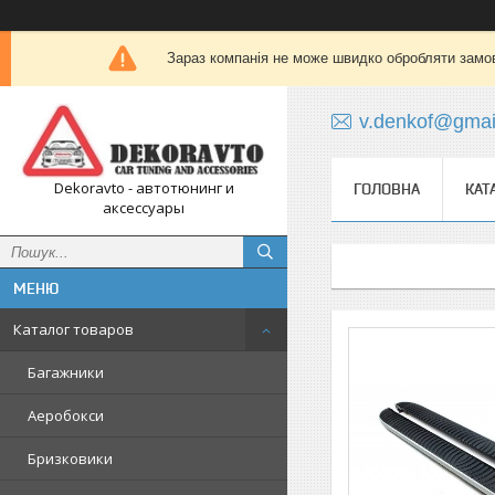
Зараз компанія не може швидко обробляти замов
v.denkof@gmai
Dekoravto - автотюнинг и
ГОЛОВНА
КАТ
аксессуары
Каталог товаров
Багажники
Аеробокси
Бризковики