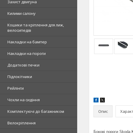
Захист двигуна
Килими салону
Кошики та кріплення для лиж,
велосипедів
Накладки на бампер
Накладки на пороги
Додаткові печки
Підлокітники
Рейлінги
Чохли на сидіння
Опис
Харак
Комплектуючі до багажником
Велокріплення
Бокові пороги Skoda K