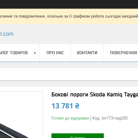
лення та повідомлення, оскільки за її графіком роботи сьогодні вихідни
l.com
АЛОГ ТОВАРІВ
ПРО НАС
КОНТАКТИ
ПОВЕРНЕННЯ 
Бокові пороги Skoda Kamiq Tayga
13 781 ₴
Готово до відправки
Код:
brr773+tag183
Купити