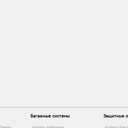
Багажные системы
Защитные 
обмена
Купить рейлинги
Купить бок