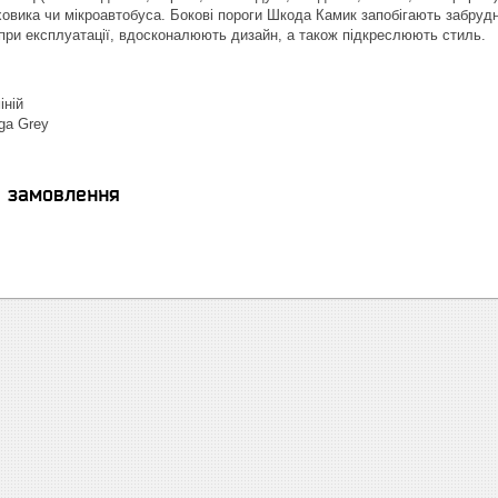
ховика чи мікроавтобуса. Бокові пороги Шкода Камик запобігають забру
ри експлуатації, вдосконалюють дизайн, а також підкреслюють стиль.
іній
ga Grey
я замовлення