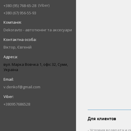
Viber
+380 (95) 768-65-28
+380 (67) 956-55-93
Dekoravto - автотюнінг та аксесуари
Віктор, Євгеній
вул. Марка Вовчка 1, офіс 32, Суми,
Україна
v.denkof@gmail.com
+380957686528
Для клиентов
Условия возврата и 