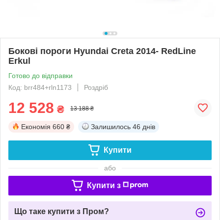
Бокові пороги Hyundai Creta 2014- RedLine
Erkul
Готово до відправки
Код: brr484+rln1173
Роздріб
12 528
₴
13 188 ₴
Економія
660 ₴
Залишилось
46 днів
Купити
або
Купити з
Що таке купити з Пром?