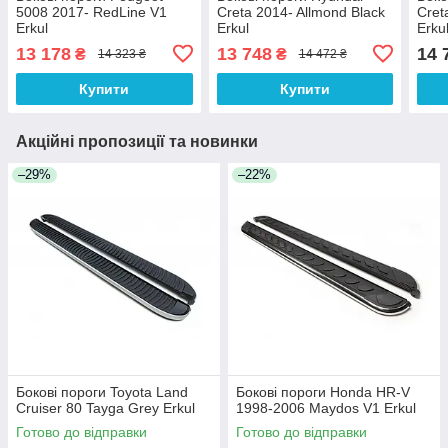
5008 2017- RedLine V1
Creta 2014- Allmond Black
Cret
Erkul
Erkul
Erku
13 178
13 748
14 
₴
₴
14 323 ₴
14 472 ₴
Купити
Купити
Акційні пропозиції та новинки
–29%
–22%
Бокові пороги Toyota Land
Бокові пороги Honda HR-V
Cruiser 80 Tayga Grey Erkul
1998-2006 Maydos V1 Erkul
Готово до відправки
Готово до відправки