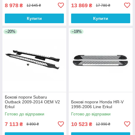
8 978
13 869
₴
₴
12 645 ₴
17 780 ₴
Купити
Купити
–20%
–19%
Бокові пороги Subaru
Outback 2009-2014 OEM V2
Бокові пороги Honda HR-V
Erkul
1998-2006 Line Erkul
Готово до відправки
Готово до відправки
7 113
10 523
₴
₴
8 890 ₴
12 990 ₴