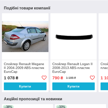
Подібні товари компанії
Спойлер Renault Megane
Спойлер Renault Logan II
Спой
II 2004-2009 ABS-пластик
2008-2013 ABS-пластик
плас
EuroCap
EuroCap
1 078
790
1 1
₴
₴
1 186 ₴
Купити
Купити
Акційні пропозиції та новинки
–38%
–33%