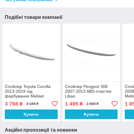
Подібні товари компанії
Спойлер Toyota Corolla
Спойлер Peugeot 308
Спой
2013-2019 під
2007-2013 ABS-пластик
2008
фарбування Meliset
Libao
Meli
3 766
1 495
1 8
₴
₴
4 184 ₴
1 680 ₴
Купити
Купити
Акційні пропозиції та новинки