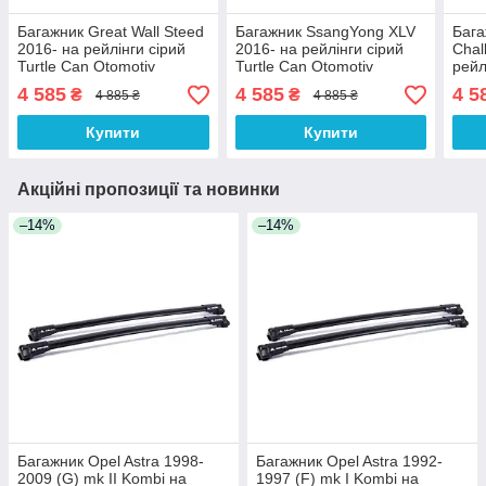
Багажник Great Wall Steed
Багажник SsangYong XLV
Бага
2016- на рейлінги cірий
2016- на рейлінги cірий
Chal
Turtle Can Otomotiv
Turtle Can Otomotiv
рейл
Otom
4 585
4 585
4 5
₴
₴
4 885 ₴
4 885 ₴
Купити
Купити
Акційні пропозиції та новинки
–14%
–14%
Багажник Opel Astra 1998-
Багажник Opel Astra 1992-
2009 (G) mk II Kombi на
1997 (F) mk I Kombi на