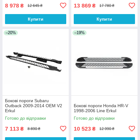
8 978
13 869
₴
₴
12 645 ₴
17 780 ₴
Купити
Купити
–20%
–19%
Бокові пороги Subaru
Outback 2009-2014 OEM V2
Бокові пороги Honda HR-V
Erkul
1998-2006 Line Erkul
Готово до відправки
Готово до відправки
7 113
10 523
₴
₴
8 890 ₴
12 990 ₴