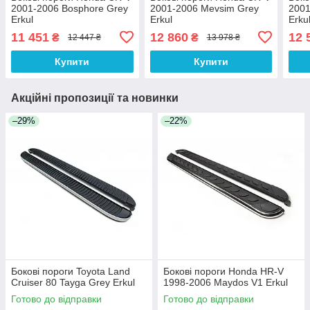
2001-2006 Bosphore Grey
2001-2006 Mevsim Grey
2001
Erkul
Erkul
Erku
11 451
12 860
12 
₴
₴
12 447 ₴
13 978 ₴
Купити
Купити
Акційні пропозиції та новинки
–29%
–22%
Бокові пороги Toyota Land
Бокові пороги Honda HR-V
Cruiser 80 Tayga Grey Erkul
1998-2006 Maydos V1 Erkul
Готово до відправки
Готово до відправки