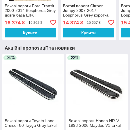
Бокові пороги Ford Transit
Бокові пороги Citroen
Боко
2000-2014 Bosphorus Grey
Jumpy 2007-2017
Jump
довга база Erkul
Bosphorus Grey коротка
Bosp
база Erkul
база
16 374
14 874
15 
₴
₴
19 262 ₴
15 657 ₴
Купити
Купити
Акційні пропозиції та новинки
–29%
–22%
Бокові пороги Toyota Land
Бокові пороги Honda HR-V
Cruiser 80 Tayga Grey Erkul
1998-2006 Maydos V1 Erkul