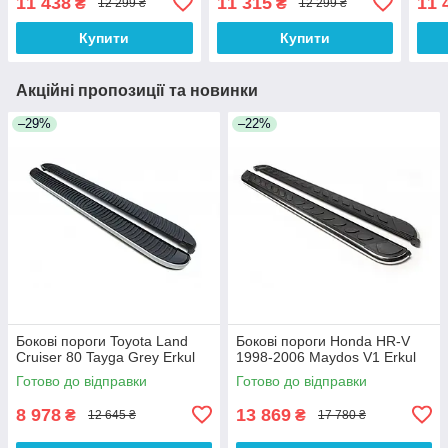
11 438
11 315
11 
₴
₴
12 299 ₴
12 299 ₴
Купити
Купити
Акційні пропозиції та новинки
–29%
–22%
Бокові пороги Toyota Land
Бокові пороги Honda HR-V
Cruiser 80 Tayga Grey Erkul
1998-2006 Maydos V1 Erkul
Готово до відправки
Готово до відправки
8 978
13 869
₴
₴
12 645 ₴
17 780 ₴