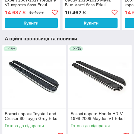
V1 коротка база Erkul
Blue максі база Erkul
коро
14 687
10 462
14 
₴
₴
15 459 ₴
Купити
Купити
Акційні пропозиції та новинки
–29%
–22%
Бокові пороги Toyota Land
Бокові пороги Honda HR-V
Cruiser 80 Tayga Grey Erkul
1998-2006 Maydos V1 Erkul
Готово до відправки
Готово до відправки