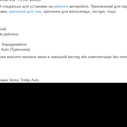
 спеціально для установки на
рейлінги
автомобіля. Призначений для пер
шика,
кріплення для лиж
, кріплення для велосипеда, ліхтаря, тощо.
іній
На рейлінги
 Аеродинамічні
 Auto (Туреччина)
оже вносити незначні зміни в зовнішній вигляд або комплектацію без по
жника Venus Today Auto