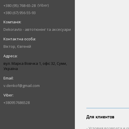
Viber
+380 (95) 768-65-28
+380 (67) 956-55-93
Dekoravto - автотюнінг та аксесуари
Віктор, Євгеній
вул. Марка Вовчка 1, офіс 32, Суми,
Україна
v.denkof@gmail.com
+380957686528
Для клиентов
Условия возврата и 