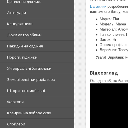
Кріплення для лиж
Багажник
розроблений
вантажного боксу, ко
Аксесуари
Марка: Fiat
Кенгурятники
Модель: Marea
Матеріал: Алюм
Люки автомобільні
Тип кріплення: 
Замок: Ні
Форма профілю:
Накидки на сидіння
Виробник: Today
Пороги, підніжки
Увага! Виробник м
Універсальні багажники
Відеоогляд
Зимові решітки радіатора
Огляд та збірка бага
Штори автомобільні
Фаркопи
Козирки на лобове скло
Спойлери