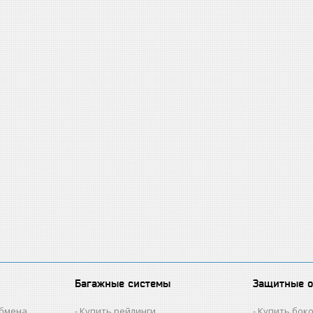
Багажные системы
Защитные 
обмена
Купить рейлинги
Купить бок