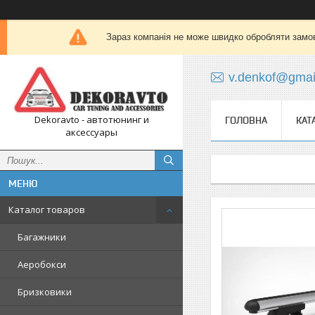
Зараз компанія не може швидко обробляти замов
v.denkof@gmai
Dekoravto - автотюнинг и
ГОЛОВНА
КАТ
аксессуары
Каталог товаров
Багажники
Аеробокси
Бризковики