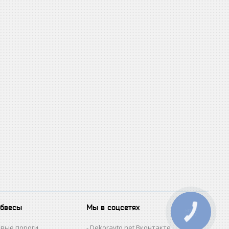
обвесы
Мы в соцсетях
КНОПКА
ЗВ'ЯЗКУ
овые пороги
Dekoravto.net Вконтакте