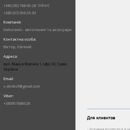
Viber
+380 (95) 768-65-28
+380 (67) 956-55-93
Dekoravto - автотюнінг та аксесуари
Віктор, Євгеній
вул. Марка Вовчка 1, офіс 32, Суми,
Україна
v.denkof@gmail.com
+380957686528
Для клиентов
Условия возврата и 