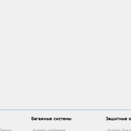
Багажные системы
Защитные 
обмена
Купить рейлинги
Купить бок