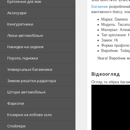
Кріплення для лиж
Багажник
розроблений
вантажного боксу, ко
Аксесуари
Марка: Daewoo
Кенгурятники
Модель: Tacum
Матеріал: Алюм
Люки автомобільні
Тип кріплення: 
Замок: Ні
Форма профілю:
Накидки на сидіння
Виробник: Today
Пороги, підніжки
Увага! Виробник м
Універсальні багажники
Відеоогляд
Зимові решітки радіатора
Огляд та збірка бага
Штори автомобільні
Фаркопи
Козирки на лобове скло
Спойлери