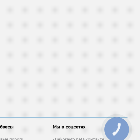
обвесы
Мы в соцсетях
КНОПКА
ЗВ'ЯЗКУ
овые пороги
Dekoravto.net Вконтакте