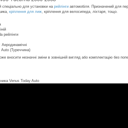
 спеціально для установки на
рейлінги
автомобіля. Призначений для пер
шика,
кріплення для лиж
, кріплення для велосипеда, ліхтаря, тощо.
a
іній
На рейлінги
 Аеродинамічні
 Auto (Туреччина)
оже вносити незначні зміни в зовнішній вигляд або комплектацію без по
жника Venus Today Auto