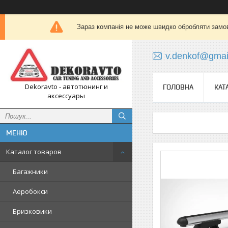
Зараз компанія не може швидко обробляти замов
v.denkof@gmai
Dekoravto - автотюнинг и
ГОЛОВНА
КАТ
аксессуары
Каталог товаров
Багажники
Аеробокси
Бризковики