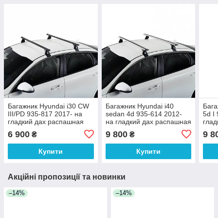
Багажник Hyundai i30 CW
Багажник Hyundai i40
Бага
III/PD 935-817 2017- на
sedan 4d 935-614 2012-
5d I
гладкий дах распашная
на гладкий дах распашная
глад
дверь Cruz
дверь Cruz
6 900
9 800
9 8
₴
₴
Купити
Купити
Акційні пропозиції та новинки
–14%
–14%