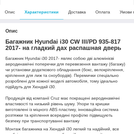
Опис
Характеристики
Доставка
Оплата
Умови 
Опис
Багажник Hyundai i30 CW III/PD 935-817
2017- на гладкий дах распашная дверь
Багажник Hyundai i30 2017- являє собою дві алюмінієві
аеродинамічні поперечки для перевезення вантажу (багажу)
чи установки додаткового обладнання (бокс, велокріплення,
кріплення для лиж та сноубордів). Перемички спеціально
розроблені для кожної моделі автомобіля, тому ідеально
підійдуть для Хюндай i30.
Продукція від компанії Cruz має покращені аеродинамічні
властивості та низький рівень шуму. Упори та кришки
виготовлені із міцного ABS пластику, інноваційна система
розтяжки та кріплення всередині профілю підвищують
безпеку при транспортуванні вантажу
Монтаж багажника на Хюндай i30 легкий та надійний, все