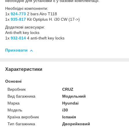
необхідне для установки є у базовій комплектації.
Необхідні компоненти:
1x
924-773
2 bars Airo T118
1x
935-817
Kit Optiplus H. i30 CW (17->)
Додаткові аксесуари:
Anti-theft key locks
1x
932-014
4 anti-theft key locks
Приховати
Характеристики
Основні
Виробник
CRUZ
Вид багажника
Модельний
Марка
Hyundai
Модель
i30
Країна виробник
Іспанія
Тип багажника
Дворейковий