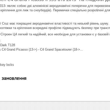
2013- являє собою дві алюмінієві аеродинамічні поперечки для перевезе
, кріплення для лиж та сноубордів). Перемички спеціально розроблені дл
ї Cruz має покращені аеродинамічні властивості та низький рівень шуму.
розтяжки та кріплення всередині профілю підвищують безпеку при транс
Сітроен Ц4 легкий та надійний, все необхідне для установки є у базовій 
:
o Dark T128
us C4 Grand Picasso (13->) - C4 Grand Spacetourer (18->...
t key locks
я замовлення