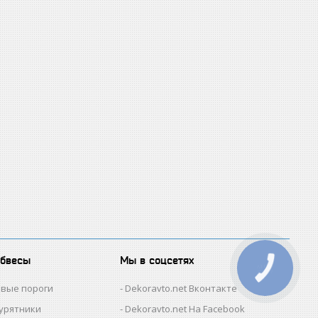
обвесы
Мы в соцсетях
овые пороги
Dekoravto.net Вконтакте
гурятники
Dekoravto.net На Facebook