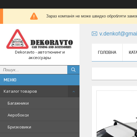
Зараз компанія не може швидко обробляти замов
v.denkof@gmai
Dekoravto - автотюнинг и
ГОЛОВНА
КАТ
аксессуары
Каталог товаров
Багажники
Аеробокси
Бризковики