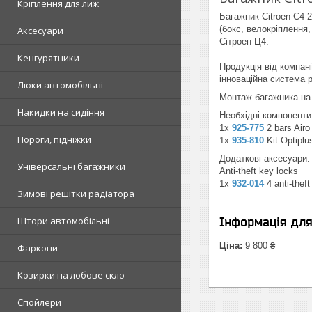
Кріплення для лиж
Багажник Citroen C4 
(бокс, велокріплення
Аксесуари
Сітроен Ц4.
Кенгурятники
Продукція від компані
інноваційна система 
Люки автомобільні
Монтаж багажника на 
Накидки на сидіння
Необхідні компоненти
1x
925-775
2 bars Air
Пороги, підніжки
1x
935-810
Kit Optipl
Додаткові аксесуари:
Універсальні багажники
Anti-theft key locks
1x
932-014
4 anti-thef
Зимові решітки радіатора
Штори автомобільні
Інформація дл
Ціна:
9 800 ₴
Фаркопи
Козирки на лобове скло
Спойлери