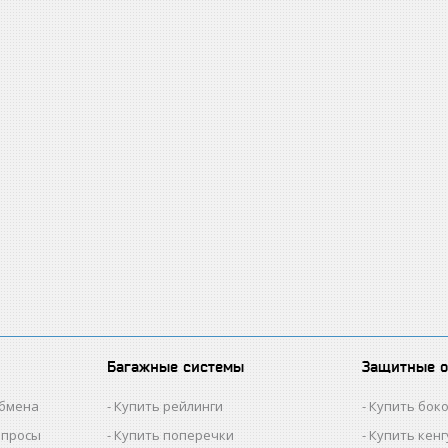
Багажные системы
Защитные 
обмена
Купить рейлинги
Купить бок
опросы
Купить поперечки
Купить кен