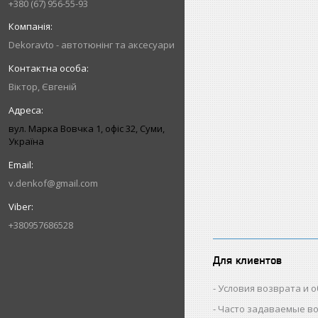
+380 (67) 956-55-93
Dekoravto - автотюнінг та аксесуари
Віктор, Євгеній
вул. Марка Вовчка 1, офіс 32, Суми,
Україна
v.denkof@gmail.com
+380957686528
Для клиентов
Условия возврата и 
Часто задаваемые в