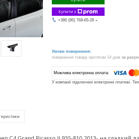
Купити з
+380 (95) 768-65-28
повернення товару протягом 14 днів
за раху
У компанії підключені електронні платежі. Те
теристики
en C4 Grand Picasso II 935-810 2013- на гладкий д