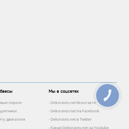
обвесы
Мы в соцсетях
овые пороги
Dekoravto.net Вконтакте
гурятники
Dekoravto.net На Facebook
иту двигателя
Dekoravto.net в Twitter
Канал Dekoravto.net на Youtube