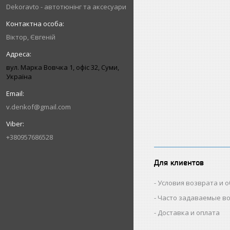
Dekoravto - автотюнінг та аксесуари
Віктор, Євгеній
вул. Марка Вовчка 1, офіс 32, Суми,
Україна
v.denkof@gmail.com
+380957686528
Для клиентов
Условия возврата и 
Часто задаваемые в
Доставка и оплата