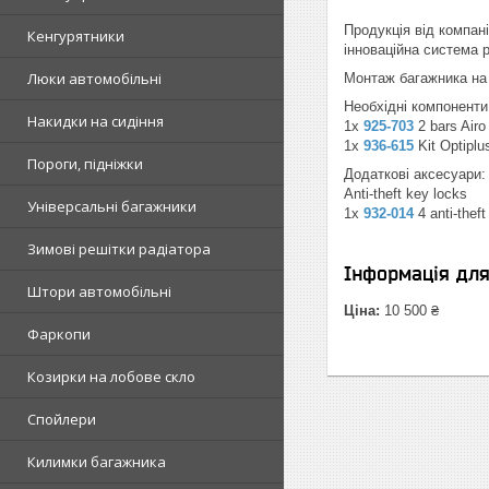
Продукція від компані
Кенгурятники
інноваційна система 
Люки автомобільні
Монтаж багажника на 
Необхідні компоненти
Накидки на сидіння
1x
925-703
2 bars Airo
1x
936-615
Kit Optiplu
Пороги, підніжки
Додаткові аксесуари:
Anti-theft key locks
Універсальні багажники
1x
932-014
4 anti-thef
Зимові решітки радіатора
Інформація дл
Штори автомобільні
Ціна:
10 500 ₴
Фаркопи
Козирки на лобове скло
Спойлери
Килимки багажника