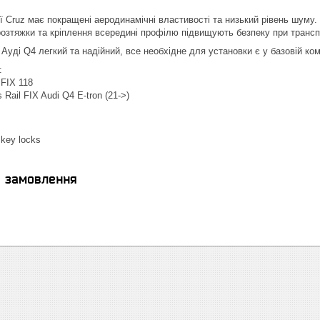
ї Cruz має покращені аеродинамічні властивості та низький рівень шуму.
розтяжки та кріплення всередині профілю підвищують безпеку при транс
Ауді Q4 легкий та надійний, все необхідне для установки є у базовій ком
:
 FIX 118
s Rail FIX Audi Q4 E-tron (21->)
t key locks
я замовлення