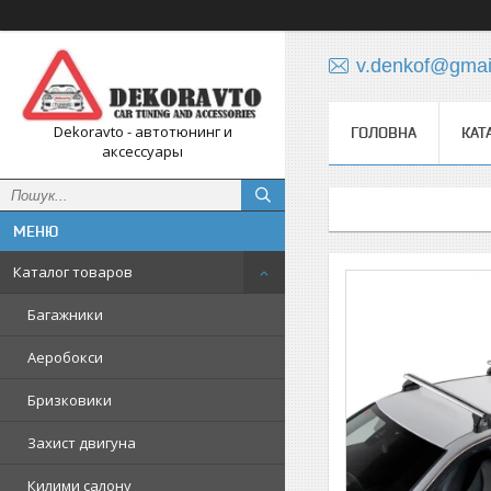
v.denkof@gmai
Dekoravto - автотюнинг и
ГОЛОВНА
КАТ
аксессуары
Каталог товаров
Багажники
Аеробокси
Бризковики
Захист двигуна
Килими салону