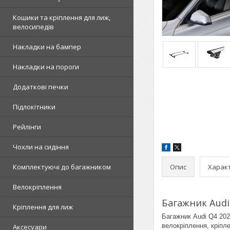
Кошики та кріплення для лиж,
велосипедів
Накладки на бампер
Накладки на пороги
Додаткові печки
Підлокітники
Рейлінги
Чохли на сидіння
Опис
Харак
Комплектуючі до багажником
Велокріплення
Багажник Audi 
Кріплення для лиж
Багажник Audi Q4 202
велокріплення, кріпл
Аксесуари