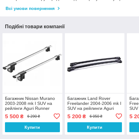
Всі умови повернення
Подібні товари компанії
Багажник Nissan Murano
Багажник Land Rover
Бага
2003-2008 mk I SUV на
Freelander 2004-2006 mk I
Free
рейлінги Aguri Runner
SUV на рейлинги Aguri
SUV 
Aguri
Prestige Aguri
Pres
5 500
5 200
5 2
₴
₴
6 290 ₴
6 050 ₴
Купити
Купити